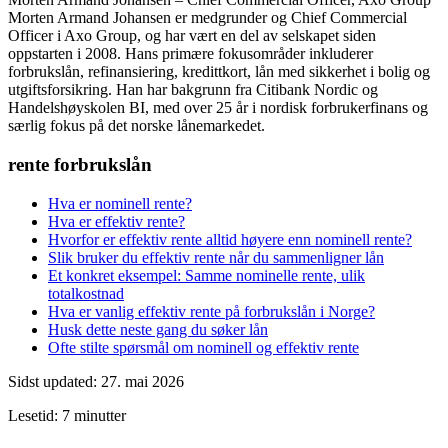
Morten Armand Johansen er medgrunder og Chief Commercial
Officer i Axo Group, og har vært en del av selskapet siden
oppstarten i 2008. Hans primære fokusområder inkluderer
forbrukslån, refinansiering, kredittkort, lån med sikkerhet i bolig og
utgiftsforsikring. Han har bakgrunn fra Citibank Nordic og
Handelshøyskolen BI, med over 25 år i nordisk forbrukerfinans og
særlig fokus på det norske lånemarkedet.
rente forbrukslån
Hva er nominell rente?
Hva er effektiv rente?
Hvorfor er effektiv rente alltid høyere enn nominell rente?
Slik bruker du effektiv rente når du sammenligner lån
Et konkret eksempel: Samme nominelle rente, ulik
totalkostnad
Hva er vanlig effektiv rente på forbrukslån i Norge?
Husk dette neste gang du søker lån
Ofte stilte spørsmål om nominell og effektiv rente
Sidst updated: 27. mai 2026
Lesetid: 7 minutter