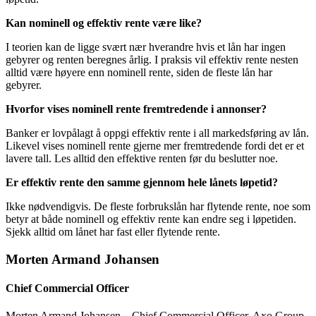
Kan nominell og effektiv rente være like?
I teorien kan de ligge svært nær hverandre hvis et lån har ingen
gebyrer og renten beregnes årlig. I praksis vil effektiv rente nesten
alltid være høyere enn nominell rente, siden de fleste lån har
gebyrer.
Hvorfor vises nominell rente fremtredende i annonser?
Banker er lovpålagt å oppgi effektiv rente i all markedsføring av lån.
Likevel vises nominell rente gjerne mer fremtredende fordi det er et
lavere tall. Les alltid den effektive renten før du beslutter noe.
Er effektiv rente den samme gjennom hele lånets løpetid?
Ikke nødvendigvis. De fleste forbrukslån har flytende rente, noe som
betyr at både nominell og effektiv rente kan endre seg i løpetiden.
Sjekk alltid om lånet har fast eller flytende rente.
Morten Armand Johansen
Chief Commercial Officer
Morten Armand Johansen – Chief Commercial Officer, Axo Group