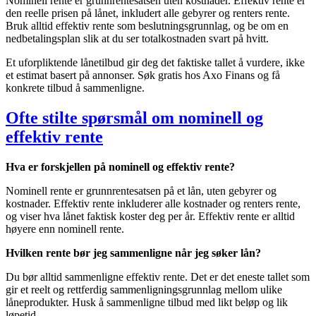
Nominell rente er grunnrentesatsen uten kostnader. Effektiv rente er
den reelle prisen på lånet, inkludert alle gebyrer og renters rente.
Bruk alltid effektiv rente som beslutningsgrunnlag, og be om en
nedbetalingsplan slik at du ser totalkostnaden svart på hvitt.
Et uforpliktende lånetilbud gir deg det faktiske tallet å vurdere, ikke
et estimat basert på annonser. Søk gratis hos Axo Finans og få
konkrete tilbud å sammenligne.
Ofte stilte spørsmål om nominell og
effektiv rente
Hva er forskjellen på nominell og effektiv rente?
Nominell rente er grunnrentesatsen på et lån, uten gebyrer og
kostnader. Effektiv rente inkluderer alle kostnader og renters rente,
og viser hva lånet faktisk koster deg per år. Effektiv rente er alltid
høyere enn nominell rente.
Hvilken rente bør jeg sammenligne når jeg søker lån?
Du bør alltid sammenligne effektiv rente. Det er det eneste tallet som
gir et reelt og rettferdig sammenligningsgrunnlag mellom ulike
låneprodukter. Husk å sammenligne tilbud med likt beløp og lik
løpetid.