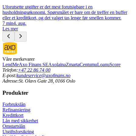
Uforutsette utgifter er det mest forutsigbare i en
husholdningsøkonomi. Spørsmålet er bare om de treffer en buffer
eller et kredittkort, og det valget tas lenge før smellen kommer.
7
min
4. aug.
Les mer
Våre merkevarer
LendMe
Axo Finans SE
Axolaina
Zmarta
Centum
uLoan
uScore
Telefon:
+47 22 86 74 00
E-post:
kundeservice@axofinans.no
Adresse:
St. Olavs Gate 28, 0166 Oslo
Produkter
Forbrukslån
Refinansiering
Kredittkort
Lån med sikkerhet
Omstartslån
Utgiftsforsikring