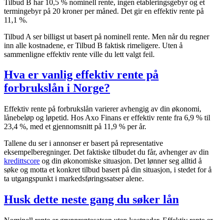
Tilbud B har 10,5 % nominell rente, ingen etableringsgebyr og et
termingebyr på 20 kroner per måned. Det gir en effektiv rente på
11,1 %.
Tilbud A ser billigst ut basert på nominell rente. Men når du regner
inn alle kostnadene, er Tilbud B faktisk rimeligere. Uten å
sammenligne effektiv rente ville du lett valgt feil.
Hva er vanlig effektiv rente på
forbrukslån i Norge?
Effektiv rente på forbrukslån varierer avhengig av din økonomi,
lånebeløp og løpetid. Hos Axo Finans er effektiv rente fra 6,9 % til
23,4 %, med et gjennomsnitt på 11,9 % per år.
Tallene du ser i annonser er basert på representative
eksempelberegninger. Det faktiske tilbudet du får, avhenger av din
kredittscore
og din økonomiske situasjon. Det lønner seg alltid å
søke og motta et konkret tilbud basert på din situasjon, i stedet for å
ta utgangspunkt i markedsføringssatser alene.
Husk dette neste gang du søker lån