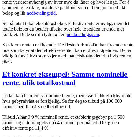
rente varierer avhengig av hvor mye du låner og hvor lenge. For å
sammenligne riktig, må du se på tilbud som er beregnet med likt
beløp og lik
nedbetalingstid
.
Se på totalt tilbakebetalingsbeløp. Effektiv rente er nyttig, men det
totale beløpet du betaler tilbake over hele løpetiden er enda mer
konkret. Dette ser du tydelig i en
nedbetalingsplan
.
Sjekk om renten er flytende. De fleste forbrukslån har flytende rente,
noe som betyr at den effektive renten kan endres i løpetiden. Det er
viktig å forstå hva som skjer med månedskostnaden din hvis renten
øker.
Et konkret eksempel: Samme nominelle
rente, ulik totalkostnad
To lån kan ha identisk nominell rente, men svært ulik effektiv rente
hvis gebyrnivået er forskjellig. Se for deg to tilbud på 100 000
kroner med fem års nedbetalingstid.
Tilbud A har 9,9 % nominell rente, et etableringsgebyr på 1 500
kroner og et termingebyr på 45 kroner per måned. Det gir en
effektiv rente på 11,4 %.