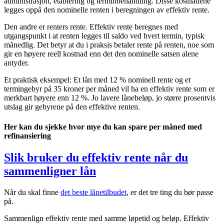
administrasjon, etablering og terminbehandling. Disse kostnadene
legges oppå den nominelle renten i beregningen av effektiv rente.
Den andre er renters rente. Effektiv rente beregnes med
utgangspunkt i at renten legges til saldo ved hvert termin, typisk
månedlig. Det betyr at du i praksis betaler rente på renten, noe som
gir en høyere reell kostnad enn det den nominelle satsen alene
antyder.
Et praktisk eksempel: Et lån med 12 % nominell rente og et
termingebyr på 35 kroner per måned vil ha en effektiv rente som er
merkbart høyere enn 12 %. Jo lavere lånebeløp, jo større prosentvis
utslag gir gebyrene på den effektive renten.
Her kan du sjekke hvor mye du kan spare per måned med
refinansiering
Slik bruker du effektiv rente når du
sammenligner lån
Når du skal finne
det beste lånetilbudet
, er det tre ting du bør passe
på.
Sammenlign effektiv rente med samme løpetid og beløp. Effektiv