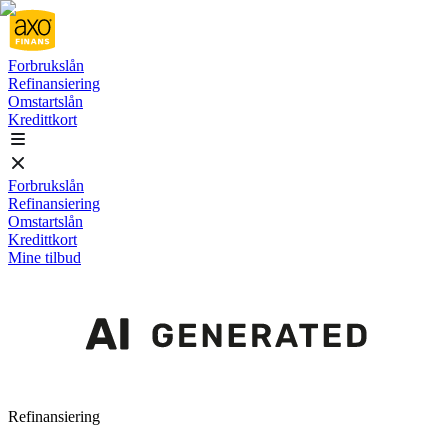
Forbrukslån
Refinansiering
Omstartslån
Kredittkort
Forbrukslån
Refinansiering
Omstartslån
Kredittkort
Mine tilbud
Refinansiering