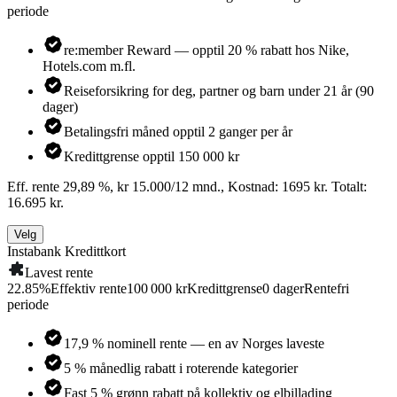
periode
re:member Reward — opptil 20 % rabatt hos Nike,
Hotels.com m.fl.
Reiseforsikring for deg, partner og barn under 21 år (90
dager)
Betalingsfri måned opptil 2 ganger per år
Kredittgrense opptil 150 000 kr
Eff. rente 29,89 %, kr 15.000/12 mnd., Kostnad: 1695 kr. Totalt:
16.695 kr.
Velg
Instabank Kredittkort
Lavest rente
22.85
%
Effektiv rente
100 000 kr
Kredittgrense
0
dager
Rentefri
periode
17,9 % nominell rente — en av Norges laveste
5 % månedlig rabatt i roterende kategorier
Fast 5 % grønn rabatt på kollektiv og elbillading