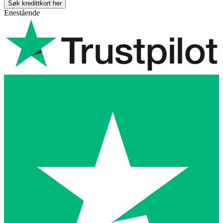
Søk kredittkort her
Enestående