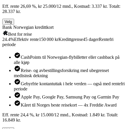
Eff. rente 26,69 %, kr 25.000/12 mnd., Kostnad: 3.337 kr. Totalt:
28.337 kr.
Velg
Bank Norwegian kredittkort
Best for reise
24.4
%
Effektiv rente
150 000 kr
Kredittgrense
45
dager
Rentefri
periode
CashPoints til Norwegian-flybilletter eller cashback på
alle kjøp
Reise- og avbestillingsforsikring med ubegrenset
medisinsk dekning
Gebyrfrie kontantuttak i hele verden — også med rentefri
periode
Apple Pay, Google Pay, Samsung Pay og Garmin Pay
Kåret til Norges beste reisekort — 4x Freddie Award
Eff. rente 24,4 %, kr 15.000/12 mnd., Kostnad: 1.849 kr. Totalt:
16.849 kr.