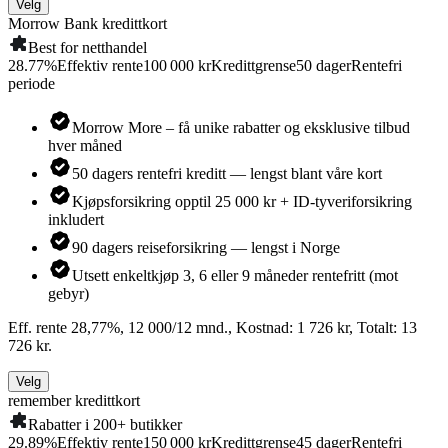
Velg
Morrow Bank kredittkort
Best for netthandel
28.77
%
Effektiv rente
100 000 kr
Kredittgrense
50
dager
Rentefri
periode
Morrow More – få unike rabatter og eksklusive tilbud
hver måned
50 dagers rentefri kreditt — lengst blant våre kort
Kjøpsforsikring opptil 25 000 kr + ID-tyveriforsikring
inkludert
90 dagers reiseforsikring — lengst i Norge
Utsett enkeltkjøp 3, 6 eller 9 måneder rentefritt (mot
gebyr)
Eff. rente 28,77%, 12 000/12 mnd., Kostnad: 1 726 kr, Totalt: 13
726 kr.
Velg
remember kredittkort
Rabatter i 200+ butikker
29.89
%
Effektiv rente
150 000 kr
Kredittgrense
45
dager
Rentefri