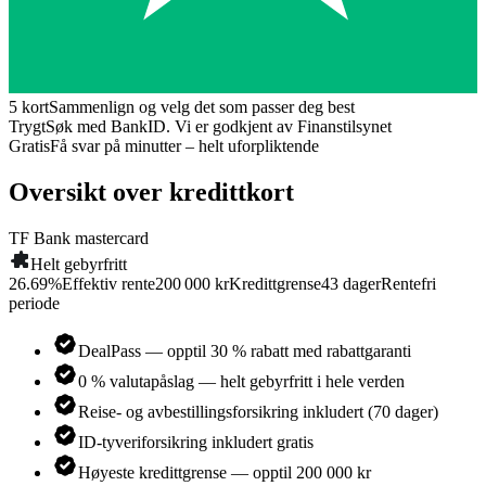
5 kort
Sammenlign og velg det som passer deg best
Trygt
Søk med BankID. Vi er godkjent av Finanstilsynet
Gratis
Få svar på minutter – helt uforpliktende
Oversikt over kredittkort
TF Bank mastercard
Helt gebyrfritt
26.69
%
Effektiv rente
200 000 kr
Kredittgrense
43
dager
Rentefri
periode
DealPass — opptil 30 % rabatt med rabattgaranti
0 % valutapåslag — helt gebyrfritt i hele verden
Reise- og avbestillingsforsikring inkludert (70 dager)
ID-tyveriforsikring inkludert gratis
Høyeste kredittgrense — opptil 200 000 kr