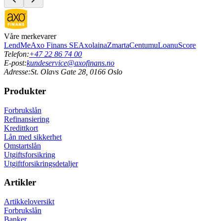
Våre merkevarer
LendMe
Axo Finans SE
Axolaina
Zmarta
Centum
uLoan
uScore
Telefon:
+47 22 86 74 00
E-post:
kundeservice@axofinans.no
Adresse:
St. Olavs Gate 28, 0166 Oslo
Produkter
Forbrukslån
Refinansiering
Kredittkort
Lån med sikkerhet
Omstartslån
Utgiftsforsikring
Utgiftforsikringsdetaljer
Artikler
Artikkeloversikt
Forbrukslån
Banker