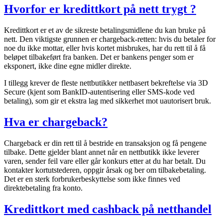
Hvorfor er kredittkort på nett trygt ?
Kredittkort er et av de sikreste betalingsmidlene du kan bruke på
nett. Den viktigste grunnen er chargeback-retten: hvis du betaler for
noe du ikke mottar, eller hvis kortet misbrukes, har du rett til å få
beløpet tilbakeført fra banken. Det er bankens penger som er
eksponert, ikke dine egne midler direkte.
I tillegg krever de fleste nettbutikker nettbasert bekreftelse via 3D
Secure (kjent som BankID-autentisering eller SMS-kode ved
betaling), som gir et ekstra lag med sikkerhet mot uautorisert bruk.
Hva er chargeback?
Chargeback er din rett til å bestride en transaksjon og få pengene
tilbake. Dette gjelder blant annet når en nettbutikk ikke leverer
varen, sender feil vare eller går konkurs etter at du har betalt. Du
kontakter kortutstederen, oppgir årsak og ber om tilbakebetaling.
Det er en sterk forbrukerbeskyttelse som ikke finnes ved
direktebetaling fra konto.
Kredittkort med cashback på netthandel