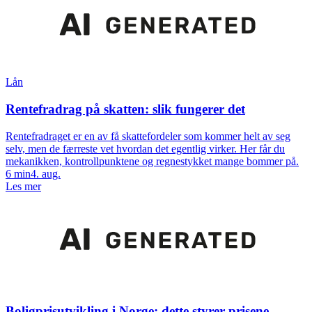
Lån
Rentefradrag på skatten: slik fungerer det
Rentefradraget er en av få skattefordeler som kommer helt av seg
selv, men de færreste vet hvordan det egentlig virker. Her får du
mekanikken, kontrollpunktene og regnestykket mange bommer på.
6
min
4. aug.
Les mer
Boligprisutvikling i Norge: dette styrer prisene