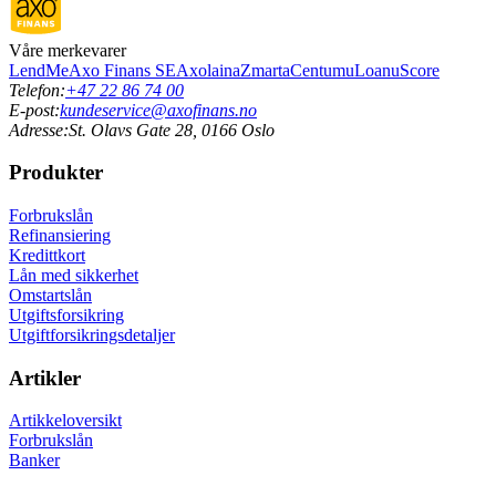
Våre merkevarer
LendMe
Axo Finans SE
Axolaina
Zmarta
Centum
uLoan
uScore
Telefon:
+47 22 86 74 00
E-post:
kundeservice@axofinans.no
Adresse:
St. Olavs Gate 28, 0166 Oslo
Produkter
Forbrukslån
Refinansiering
Kredittkort
Lån med sikkerhet
Omstartslån
Utgiftsforsikring
Utgiftforsikringsdetaljer
Artikler
Artikkeloversikt
Forbrukslån
Banker