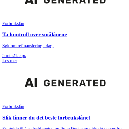
Forbrukslån
Ta kontroll over smålånene
Søk om refinansiering i dag.
5
min
21. apr.
Les mer
Forbrukslån
Slik finner du det beste forbrukslånet
En guide til å se forbi renten og finne lånet som virkelig passer for