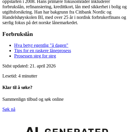
oppstarten i 2008. Hans primære fokusområder inkluderer
forbrukslån, refinansiering, kredittkort, lån med sikkerhet i bolig og
utgiftsforsikring. Han har bakgrunn fra Citibank Nordic og
Handelshøyskolen BI, med over 25 år i nordisk forbrukerfinans og
særlig fokus på det norske lånemarkedet.
Forbrukslån
Hva betyr egentlig "å dagen"
Tips for en raskere låneprosess
Prosessen steg for steg
Sidst updated: 21. april 2026
Lesetid: 4 minutter
Klar til å søke?
Sammenlign tilbud og søk online
Søk nå