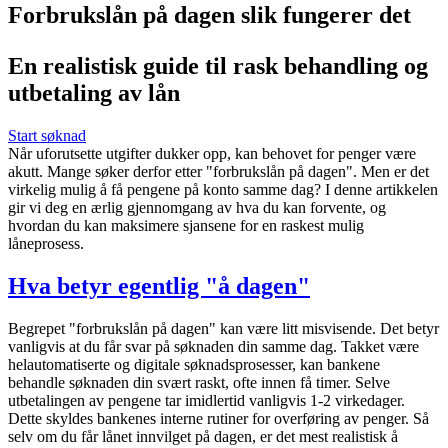
Forbrukslån på dagen slik fungerer det
En realistisk guide til rask behandling og
utbetaling av lån
Start søknad
Når uforutsette utgifter dukker opp, kan behovet for penger være
akutt. Mange søker derfor etter "forbrukslån på dagen". Men er det
virkelig mulig å få pengene på konto samme dag? I denne artikkelen
gir vi deg en ærlig gjennomgang av hva du kan forvente, og
hvordan du kan maksimere sjansene for en raskest mulig
låneprosess.
Hva betyr egentlig "å dagen"
Begrepet "forbrukslån på dagen" kan være litt misvisende. Det betyr
vanligvis at du får svar på søknaden din samme dag. Takket være
helautomatiserte og digitale søknadsprosesser, kan bankene
behandle søknaden din svært raskt, ofte innen få timer. Selve
utbetalingen av pengene tar imidlertid vanligvis 1-2 virkedager.
Dette skyldes bankenes interne rutiner for overføring av penger. Så
selv om du får lånet innvilget på dagen, er det mest realistisk å