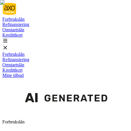
Forbrukslån
Refinansiering
Omstartslån
Kredittkort
Forbrukslån
Refinansiering
Omstartslån
Kredittkort
Mine tilbud
Forbrukslån