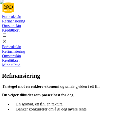
Forbrukslån
Refinansiering
Omstartslån
Kredittkort
Forbrukslån
Refinansiering
Omstartslån
Kredittkort
Mine tilbud
Refinansiering
Ta steget mot en enklere økonomi
og samle gjelden i ett lån
Du velger tilbudet som passer best for deg.
Én søknad, ett lån, én faktura
Banker konkurrerer om å gi deg lavere rente