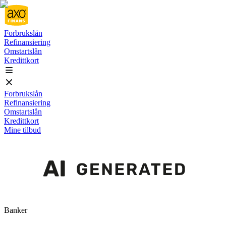
Forbrukslån
Refinansiering
Omstartslån
Kredittkort
Forbrukslån
Refinansiering
Omstartslån
Kredittkort
Mine tilbud
Banker