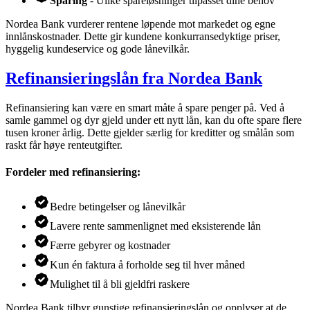
Sparing
- Ulike spareløsninger tilpasset dine behov
Nordea Bank vurderer rentene løpende mot markedet og egne
innlånskostnader. Dette gir kundene konkurransedyktige priser,
hyggelig kundeservice og gode lånevilkår.
Refinansieringslån fra Nordea Bank
Refinansiering kan være en smart måte å spare penger på. Ved å
samle gammel og dyr gjeld under ett nytt lån, kan du ofte spare flere
tusen kroner årlig. Dette gjelder særlig for kreditter og smålån som
raskt får høye renteutgifter.
Fordeler med refinansiering:
Bedre betingelser og lånevilkår
Lavere rente sammenlignet med eksisterende lån
Færre gebyrer og kostnader
Kun én faktura å forholde seg til hver måned
Mulighet til å bli gjeldfri raskere
Nordea Bank tilbyr gunstige refinansieringslån og opplyser at de