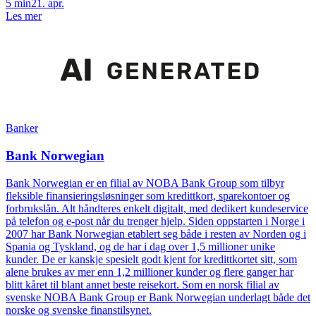
5
min
21. apr.
Les mer
Banker
Bank Norwegian
Bank Norwegian er en filial av NOBA Bank Group som tilbyr
fleksible finansieringsløsninger som kredittkort, sparekontoer og
forbrukslån. Alt håndteres enkelt digitalt, med dedikert kundeservice
på telefon og e-post når du trenger hjelp. Siden oppstarten i Norge i
2007 har Bank Norwegian etablert seg både i resten av Norden og i
Spania og Tyskland, og de har i dag over 1,5 millioner unike
kunder. De er kanskje spesielt godt kjent for kredittkortet sitt, som
alene brukes av mer enn 1,2 millioner kunder og flere ganger har
blitt kåret til blant annet beste reisekort. Som en norsk filial av
svenske NOBA Bank Group er Bank Norwegian underlagt både det
norske og svenske finanstilsynet.