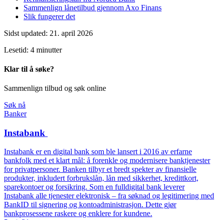
Sammenlign lånetilbud gjennom Axo Finans
Slik fungerer det
Sidst updated: 21. april 2026
Lesetid: 4 minutter
Klar til å søke?
Sammenlign tilbud og søk online
Søk nå
Banker
Instabank
Instabank er en digital bank som ble lansert i 2016 av erfarne
bankfolk med et klart mål: å forenkle og modernisere banktjenester
for privatpersoner. Banken tilbyr et bredt spekter av finansielle
produkter, inkludert forbrukslån, lån med sikkerhet, kredittkort,
sparekontoer og forsikring. Som en fulldigital bank leverer
Instabank alle tjenester elektronisk – fra søknad og legitimering med
BankID til signering og kontoadministrasjon. Dette gjør
bankprosessene raskere og enklere for kundene.