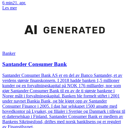
6
min
21. apr.
Les mer
Banker
Santander Consumer Bank
Santander Consumer Bank AS er en del av Banco Santander, et av
verdens største finanskonsern. I 2018 hadde banken 1,5 millioner
kunder og en forvaltningskapital på NOK 176 milliarder, noe som
gjør Santander Consumer Bank til en av de ti største bankene i
Norge målt i forvaltningskapital. Banken ble formelt stiftet i 2001
under navnet Bankia Bank, og ble kjøpt opp av Santander
Consumer Finance i 2005. I dag har selskapet 1500 ansatte med
hovedkontor på Lysaker, og filialer i Sverige og Danmark i tillegg til
et datterselskap i Finland. Santander Consumer Bank er medlem av
Bankens Sikringsfond, driftes med norsk banklisens og er regulert
av Finanstilsynet.