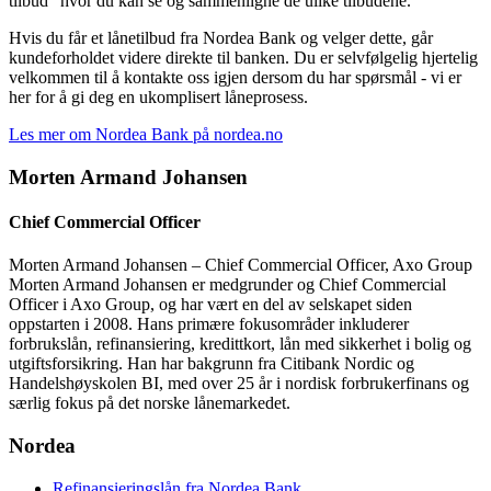
tilbud" hvor du kan se og sammenligne de ulike tilbudene.
Hvis du får et lånetilbud fra Nordea Bank og velger dette, går
kundeforholdet videre direkte til banken. Du er selvfølgelig hjertelig
velkommen til å kontakte oss igjen dersom du har spørsmål - vi er
her for å gi deg en ukomplisert låneprosess.
Les mer om Nordea Bank på nordea.no
Morten Armand Johansen
Chief Commercial Officer
Morten Armand Johansen – Chief Commercial Officer, Axo Group
Morten Armand Johansen er medgrunder og Chief Commercial
Officer i Axo Group, og har vært en del av selskapet siden
oppstarten i 2008. Hans primære fokusområder inkluderer
forbrukslån, refinansiering, kredittkort, lån med sikkerhet i bolig og
utgiftsforsikring. Han har bakgrunn fra Citibank Nordic og
Handelshøyskolen BI, med over 25 år i nordisk forbrukerfinans og
særlig fokus på det norske lånemarkedet.
Nordea
Refinansieringslån fra Nordea Bank