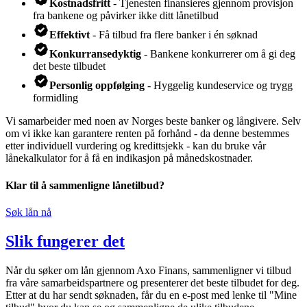
Kostnadsfritt
- Tjenesten finansieres gjennom provisjon
fra bankene og påvirker ikke ditt lånetilbud
Effektivt
- Få tilbud fra flere banker i én søknad
Konkurransedyktig
- Bankene konkurrerer om å gi deg
det beste tilbudet
Personlig oppfølging
- Hyggelig kundeservice og trygg
formidling
Vi samarbeider med noen av Norges beste banker og långivere. Selv
om vi ikke kan garantere renten på forhånd - da denne bestemmes
etter individuell vurdering og kredittsjekk - kan du bruke vår
lånekalkulator for å få en indikasjon på månedskostnader.
Klar til å sammenligne lånetilbud?
Søk lån nå
Slik fungerer det
Når du søker om lån gjennom Axo Finans, sammenligner vi tilbud
fra våre samarbeidspartnere og presenterer det beste tilbudet for deg.
Etter at du har sendt søknaden, får du en e-post med lenke til "Mine