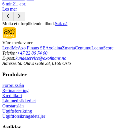
6
min
21. apr.
Les mer
Motta et uforpliktende tilbud.
Søk nå
Våre merkevarer
LendMe
Axo Finans SE
Axolaina
Zmarta
Centum
uLoan
uScore
Telefon:
+47 22 86 74 00
E-post:
kundeservice@axofinans.no
Adresse:
St. Olavs Gate 28, 0166 Oslo
Produkter
Forbrukslån
Refinansiering
Kredittkort
Lån med sikkerhet
Omstartslån
Utgiftsforsikring
Utgiftforsikringsdetaljer
Artikler