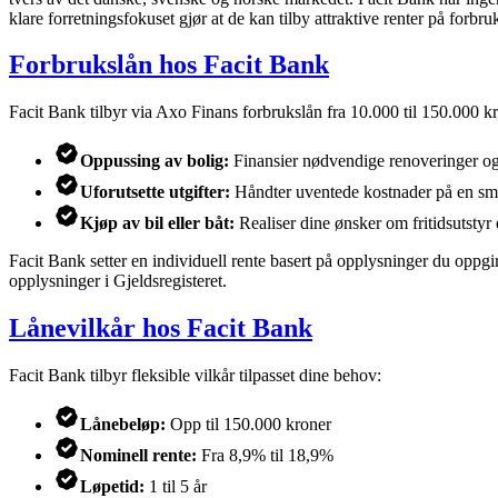
klare forretningsfokuset gjør at de kan tilby attraktive renter på forbru
Forbrukslån hos Facit Bank
Facit Bank tilbyr via Axo Finans forbrukslån fra 10.000 til 150.000 kr
Oppussing av bolig:
Finansier nødvendige renoveringer og
Uforutsette utgifter:
Håndter uventede kostnader på en sm
Kjøp av bil eller båt:
Realiser dine ønsker om fritidsutstyr e
Facit Bank setter en individuell rente basert på opplysninger du oppgir
opplysninger i Gjeldsregisteret.
Lånevilkår hos Facit Bank
Facit Bank tilbyr fleksible vilkår tilpasset dine behov:
Lånebeløp:
Opp til 150.000 kroner
Nominell rente:
Fra 8,9% til 18,9%
Løpetid:
1 til 5 år