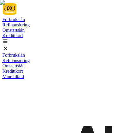
Forbrukslån
Refinansiering
Omstartslån
Kredittkort
Forbrukslån
Refinansiering
Omstartslån
Kredittkort
Mine tilbud