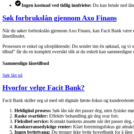
Ingen kostnad ved tidlig innfrielse:
Du kan betale ned låne
Søk forbrukslån gjennom Axo Finans
Når du søker forbrukslån gjennom Axo Finans, kan Facit Bank være en
lånetilbudet.
Prosessen er enkel og uforpliktende: Du sender inn én søknad, og vi v
tilbud" får du en komplett oversikt slik at du enkelt kan sammenligne o
Sammenlign lånetilbud
Søk lån nå
Hvorfor velge Facit Bank?
Facit Bank skiller seg ut med sitt digitale første-fokus og kundeorient
Heldigital prosess:
Søk lån når det passer deg, uten fysiske møt
Raske svartider:
Effektiv behandling gir deg svar fort.
Fleksibel service:
Kontakt bankens ansatte når det passer deg, 
Konkurransedyktige renter:
Klart forretningsfokus gir attrakt
Ingen byttetvang:
Du trenger ikke bytte hovedbank for å låne