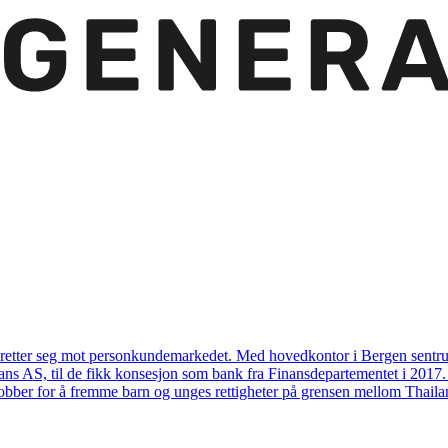
etter seg mot personkundemarkedet. Med hovedkontor i Bergen sentrum 
nans AS, til de fikk konsesjon som bank fra Finansdepartementet i 2017
jobber for å fremme barn og unges rettigheter på grensen mellom Thail