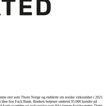
amme eier som Thorn Norge og etablerte sin norske virksomhet i 2021
r å låne hos Facit Bank. Banken betjener omtrent 35.000 kunder på
med korte svartider og god service som ikke krever fysiske møter. Dette