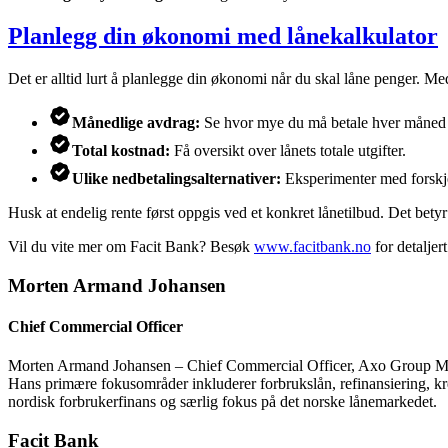
Planlegg din økonomi med lånekalkulator
Det er alltid lurt å planlegge din økonomi når du skal låne penger. M
Månedlige avdrag:
Se hvor mye du må betale hver måned ba
Total kostnad:
Få oversikt over lånets totale utgifter.
Ulike nedbetalingsalternativer:
Eksperimenter med forskjell
Husk at endelig rente først oppgis ved et konkret lånetilbud. Det bety
Vil du vite mer om Facit Bank? Besøk
www.facitbank.no
for detaljer
Morten Armand Johansen
Chief Commercial Officer
Morten Armand Johansen – Chief Commercial Officer, Axo Group Mort
Hans primære fokusområder inkluderer forbrukslån, refinansiering, kre
nordisk forbrukerfinans og særlig fokus på det norske lånemarkedet.
Facit Bank