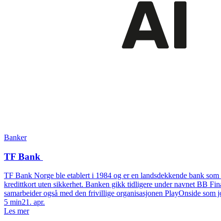
Banker
TF Bank
TF Bank Norge ble etablert i 1984 og er en landsdekkende bank som r
kredittkort uten sikkerhet. Banken gikk tidligere under navnet BB Fi
samarbeider også med den frivillige organisasjonen PlayOnside som 
5
min
21. apr.
Les mer