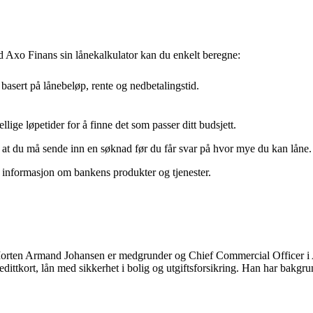
ed Axo Finans sin lånekalkulator kan du enkelt beregne:
sert på lånebeløp, rente og nedbetalingstid.
ige løpetider for å finne det som passer ditt budsjett.
r at du må sende inn en søknad før du får svar på hvor mye du kan låne.
t informasjon om bankens produkter og tjenester.
en Armand Johansen er medgrunder og Chief Commercial Officer i Axo
dittkort, lån med sikkerhet i bolig og utgiftsforsikring. Han har bakg