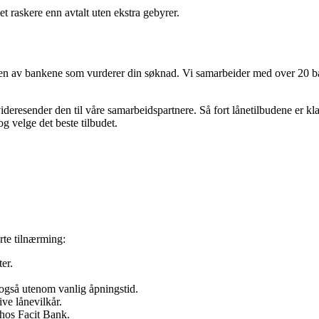
t raskere enn avtalt uten ekstra gebyrer.
 av bankene som vurderer din søknad. Vi samarbeider med over 20 banker
ideresender den til våre samarbeidspartnere. Så fort lånetilbudene er k
g velge det beste tilbudet.
erte tilnærming:
er.
også utenom vanlig åpningstid.
ive lånevilkår.
 hos Facit Bank.