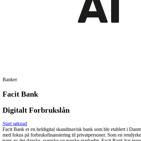
Banker
Facit Bank
Digitalt Forbrukslån
Start søknad
Facit Bank er en heldigital skandinavisk bank som ble etablert i Da
med fokus på forbruksfinansiering til privatpersoner. Som en rendyrk
tvers av det danske, svenske og norske markedet. Facit Bank har ingen f