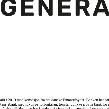
nmark i 2019 med konsesjon fra det danske Finanstilsynet. Banken har s
et nisjebank med fokus på forbrukslån, trenger du ikke å bytte bank fo
ysiske filialer, men har i stedet prioritert å skape en digital prosess 